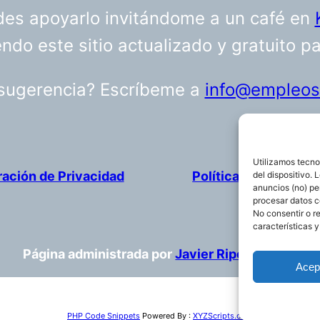
uedes apoyarlo invitándome a un café en
do este sitio actualizado y gratuito p
 sugerencia? Escríbeme a
info@empleosa
Utilizamos tecno
ración de Privacidad
Política de cookies
del dispositivo.
anuncios (no) pe
procesar datos c
No consentir o r
características y
Página administrada por
Javier Ripoll
Acep
PHP Code Snippets
Powered By :
XYZScripts.com