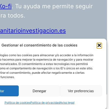
Ko-fi
. Tu ayuda me permite seguir
ara todos.
nitarioinvestigacion.es
Gestionar el consentimiento de las cookies
logías como las cookies para almacenar y/o acceder a la información
Funciona gracias a
WordPress
 Lo hacemos para mejorar la experiencia de navegación y para mostrar
rsonalizados. El consentimiento a estas tecnologías nos permitirá
omo el comportamiento de navegación o los ID's únicos en este sitio.
etirar el consentimiento, puede afectar negativamente a ciertas
 funciones.
tar
Denegar
Ver preferencias
Política de cookies
Política de privacidad
Aviso legal