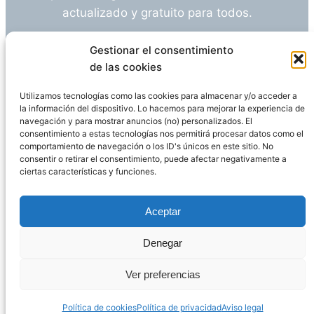
actualizado y gratuito para todos.
¿Tienes alguna duda o sugerencia? Escríbeme
Gestionar el consentimiento
a
info@empleosanitarioinvestigacion.es
de las cookies
Utilizamos tecnologías como las cookies para almacenar y/o acceder a
la información del dispositivo. Lo hacemos para mejorar la experiencia de
navegación y para mostrar anuncios (no) personalizados. El
Descargo de Responsabilidad
consentimiento a estas tecnologías nos permitirá procesar datos como el
comportamiento de navegación o los ID's únicos en este sitio. No
consentir o retirar el consentimiento, puede afectar negativamente a
Declaración de Privacidad
Política de cookies
ciertas características y funciones.
Funciona gracias a
WordPress
Aceptar
Denegar
Página administrada por
Javier Ripoll
Ver preferencias
Política de cookies
Política de privacidad
Aviso legal