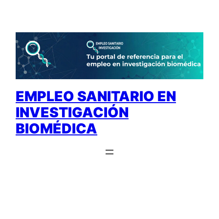
Saltar
al
contenido
EMPLEO SANITARIO EN
INVESTIGACIÓN
BIOMÉDICA