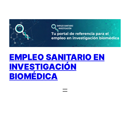
Saltar
al
contenido
EMPLEO SANITARIO EN
INVESTIGACIÓN
BIOMÉDICA