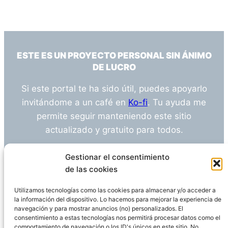
ESTE ES UN PROYECTO PERSONAL SIN ÁNIMO
DE LUCRO
Si este portal te ha sido útil, puedes apoyarlo
invitándome a un café en
Ko-fi
. Tu ayuda me
permite seguir manteniendo este sitio
actualizado y gratuito para todos.
¿Tienes alguna duda o sugerencia? Escríbeme
Gestionar el consentimiento
a
info@empleosanitarioinvestigacion.es
de las cookies
Utilizamos tecnologías como las cookies para almacenar y/o acceder a
la información del dispositivo. Lo hacemos para mejorar la experiencia de
navegación y para mostrar anuncios (no) personalizados. El
Descargo de Responsabilidad
consentimiento a estas tecnologías nos permitirá procesar datos como el
comportamiento de navegación o los ID's únicos en este sitio. No