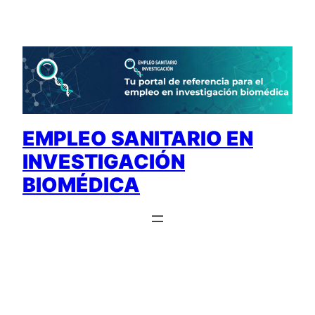
Saltar
al
contenido
EMPLEO SANITARIO EN
INVESTIGACIÓN
BIOMÉDICA