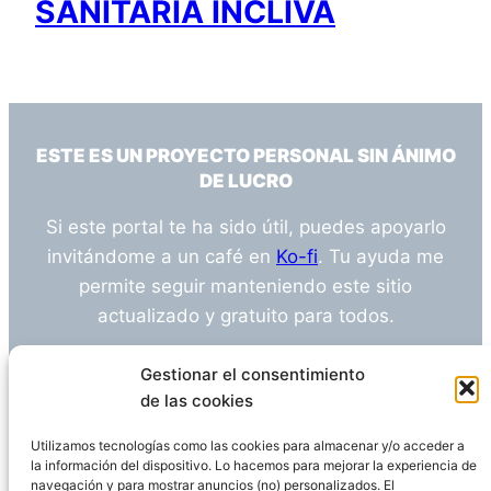
SANITARIA INCLIVA
ESTE ES UN PROYECTO PERSONAL SIN ÁNIMO
DE LUCRO
Si este portal te ha sido útil, puedes apoyarlo
invitándome a un café en
Ko-fi
. Tu ayuda me
permite seguir manteniendo este sitio
actualizado y gratuito para todos.
¿Tienes alguna duda o sugerencia? Escríbeme
Gestionar el consentimiento
a
info@empleosanitarioinvestigacion.es
de las cookies
Utilizamos tecnologías como las cookies para almacenar y/o acceder a
la información del dispositivo. Lo hacemos para mejorar la experiencia de
navegación y para mostrar anuncios (no) personalizados. El
Descargo de Responsabilidad