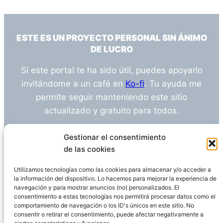
ESTE ES UN PROYECTO PERSONAL SIN ÁNIMO
DE LUCRO
Si este portal te ha sido útil, puedes apoyarlo
invitándome a un café en
Ko-fi
. Tu ayuda me
permite seguir manteniendo este sitio
actualizado y gratuito para todos.
¿Tienes alguna duda o sugerencia? Escríbeme
Gestionar el consentimiento
a
info@empleosanitarioinvestigacion.es
de las cookies
Utilizamos tecnologías como las cookies para almacenar y/o acceder a
la información del dispositivo. Lo hacemos para mejorar la experiencia de
navegación y para mostrar anuncios (no) personalizados. El
Descargo de Responsabilidad
consentimiento a estas tecnologías nos permitirá procesar datos como el
comportamiento de navegación o los ID's únicos en este sitio. No
consentir o retirar el consentimiento, puede afectar negativamente a
Declaración de Privacidad
Política de cookies