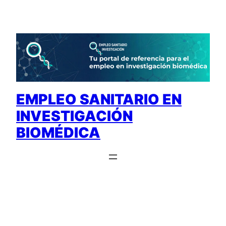
Saltar
al
contenido
EMPLEO SANITARIO EN
INVESTIGACIÓN
BIOMÉDICA