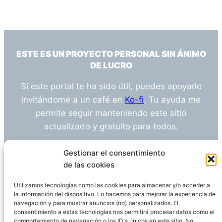
ESTE ES UN PROYECTO PERSONAL SIN ÁNIMO
DE LUCRO
Si este portal te ha sido útil, puedes apoyarlo
invitándome a un café en
Ko-fi
. Tu ayuda me
permite seguir manteniendo este sitio
actualizado y gratuito para todos.
¿Tienes alguna duda o sugerencia? Escríbeme
Gestionar el consentimiento
a
info@empleosanitarioinvestigacion.es
de las cookies
Utilizamos tecnologías como las cookies para almacenar y/o acceder a
la información del dispositivo. Lo hacemos para mejorar la experiencia de
navegación y para mostrar anuncios (no) personalizados. El
Descargo de Responsabilidad
consentimiento a estas tecnologías nos permitirá procesar datos como el
comportamiento de navegación o los ID's únicos en este sitio. No