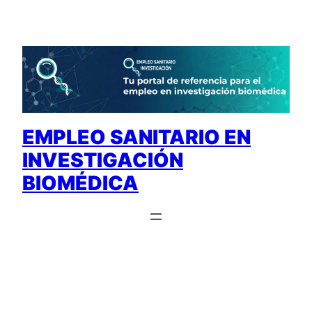
Saltar
al
contenido
EMPLEO SANITARIO EN
INVESTIGACIÓN
BIOMÉDICA