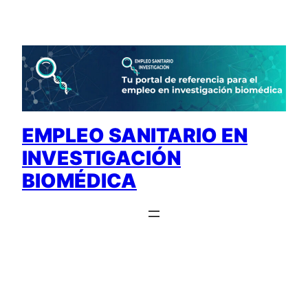
Saltar
al
contenido
EMPLEO SANITARIO EN
INVESTIGACIÓN
BIOMÉDICA