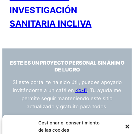
INVESTIGACIÓN
SANITARIA INCLIVA
ESTE ES UN PROYECTO PERSONAL SIN ÁNIMO
DE LUCRO
Si este portal te ha sido útil, puedes apoyarlo
invitándome a un café en
Ko-fi
. Tu ayuda me
permite seguir manteniendo este sitio
actualizado y gratuito para todos.
¿Tienes alguna duda o sugerencia? Escríbeme
Gestionar el consentimiento
a
info@empleosanitarioinvestigacion.es
de las cookies