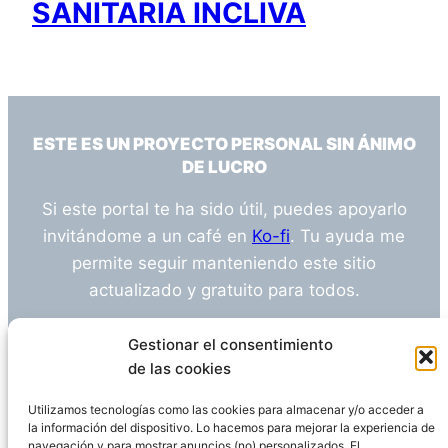
SANITARIA INCLIVA
ESTE ES UN PROYECTO PERSONAL SIN ÁNIMO
DE LUCRO
Si este portal te ha sido útil, puedes apoyarlo
invitándome a un café en
Ko-fi
. Tu ayuda me
permite seguir manteniendo este sitio
actualizado y gratuito para todos.
¿Tienes alguna duda o sugerencia? Escríbeme
Gestionar el consentimiento
a
info@empleosanitarioinvestigacion.es
de las cookies
Utilizamos tecnologías como las cookies para almacenar y/o acceder a
la información del dispositivo. Lo hacemos para mejorar la experiencia de
navegación y para mostrar anuncios (no) personalizados. El