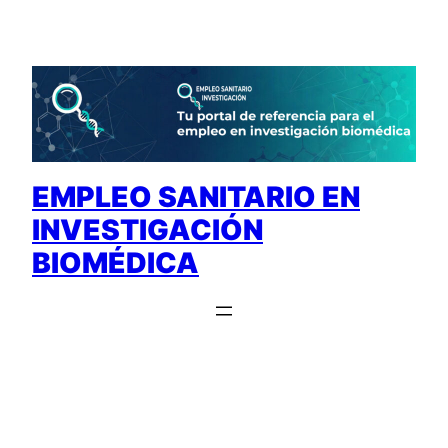
Saltar
al
contenido
EMPLEO SANITARIO EN
INVESTIGACIÓN
BIOMÉDICA