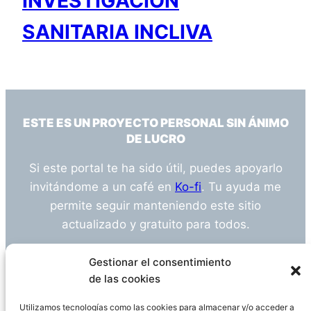
INVESTIGACIÓN
SANITARIA INCLIVA
ESTE ES UN PROYECTO PERSONAL SIN ÁNIMO
DE LUCRO
Si este portal te ha sido útil, puedes apoyarlo
invitándome a un café en
Ko-fi
. Tu ayuda me
permite seguir manteniendo este sitio
actualizado y gratuito para todos.
¿Tienes alguna duda o sugerencia? Escríbeme
Gestionar el consentimiento
a
info@empleosanitarioinvestigacion.es
de las cookies
Utilizamos tecnologías como las cookies para almacenar y/o acceder a