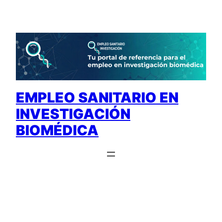
Saltar
al
contenido
EMPLEO SANITARIO EN
INVESTIGACIÓN
BIOMÉDICA