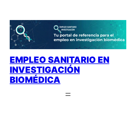
Saltar
al
contenido
EMPLEO SANITARIO EN
INVESTIGACIÓN
BIOMÉDICA