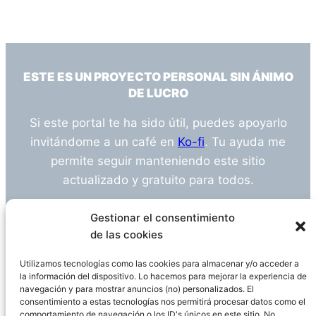
ESTE ES UN PROYECTO PERSONAL SIN ÁNIMO
DE LUCRO
Si este portal te ha sido útil, puedes apoyarlo
invitándome a un café en
Ko-fi
. Tu ayuda me
permite seguir manteniendo este sitio
actualizado y gratuito para todos.
¿Tienes alguna duda o sugerencia? Escríbeme
Gestionar el consentimiento
a
info@empleosanitarioinvestigacion.es
de las cookies
Utilizamos tecnologías como las cookies para almacenar y/o acceder a
la información del dispositivo. Lo hacemos para mejorar la experiencia de
navegación y para mostrar anuncios (no) personalizados. El
Descargo de Responsabilidad
consentimiento a estas tecnologías nos permitirá procesar datos como el
comportamiento de navegación o los ID's únicos en este sitio. No