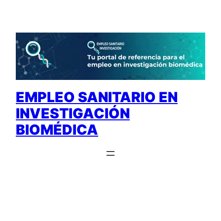
Saltar
al
contenido
EMPLEO SANITARIO EN
INVESTIGACIÓN
BIOMÉDICA