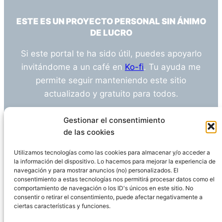
ESTE ES UN PROYECTO PERSONAL SIN ÁNIMO
DE LUCRO
Si este portal te ha sido útil, puedes apoyarlo
invitándome a un café en
Ko-fi
. Tu ayuda me
permite seguir manteniendo este sitio
actualizado y gratuito para todos.
¿Tienes alguna duda o sugerencia? Escríbeme
Gestionar el consentimiento
a
info@empleosanitarioinvestigacion.es
de las cookies
Utilizamos tecnologías como las cookies para almacenar y/o acceder a
la información del dispositivo. Lo hacemos para mejorar la experiencia de
navegación y para mostrar anuncios (no) personalizados. El
Descargo de Responsabilidad
consentimiento a estas tecnologías nos permitirá procesar datos como el
comportamiento de navegación o los ID's únicos en este sitio. No
consentir o retirar el consentimiento, puede afectar negativamente a
Declaración de Privacidad
Política de cookies
ciertas características y funciones.