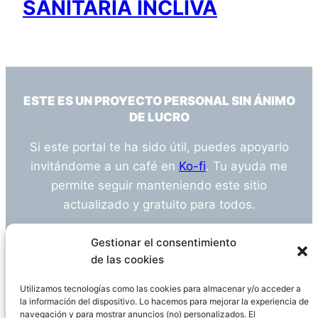
SANITARIA INCLIVA
ESTE ES UN PROYECTO PERSONAL SIN ÁNIMO
DE LUCRO
Si este portal te ha sido útil, puedes apoyarlo
invitándome a un café en
Ko-fi
. Tu ayuda me
permite seguir manteniendo este sitio
actualizado y gratuito para todos.
¿Tienes alguna duda o sugerencia? Escríbeme
Gestionar el consentimiento
a
info@empleosanitarioinvestigacion.es
de las cookies
Utilizamos tecnologías como las cookies para almacenar y/o acceder a
la información del dispositivo. Lo hacemos para mejorar la experiencia de
navegación y para mostrar anuncios (no) personalizados. El
Descargo de Responsabilidad