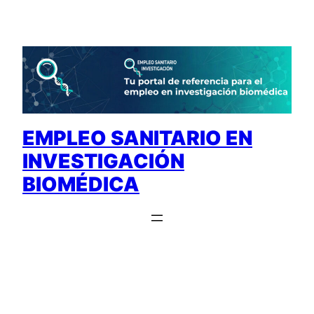
Saltar
al
contenido
EMPLEO SANITARIO EN
INVESTIGACIÓN
BIOMÉDICA