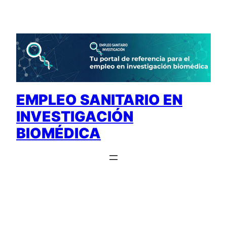
Saltar
al
contenido
EMPLEO SANITARIO EN
INVESTIGACIÓN
BIOMÉDICA