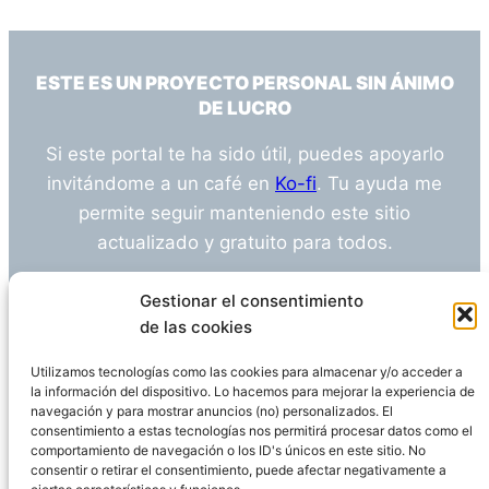
ESTE ES UN PROYECTO PERSONAL SIN ÁNIMO
DE LUCRO
Si este portal te ha sido útil, puedes apoyarlo
invitándome a un café en
Ko-fi
. Tu ayuda me
permite seguir manteniendo este sitio
actualizado y gratuito para todos.
¿Tienes alguna duda o sugerencia? Escríbeme
Gestionar el consentimiento
a
info@empleosanitarioinvestigacion.es
de las cookies
Utilizamos tecnologías como las cookies para almacenar y/o acceder a
la información del dispositivo. Lo hacemos para mejorar la experiencia de
navegación y para mostrar anuncios (no) personalizados. El
Descargo de Responsabilidad
consentimiento a estas tecnologías nos permitirá procesar datos como el
comportamiento de navegación o los ID's únicos en este sitio. No
consentir o retirar el consentimiento, puede afectar negativamente a
Declaración de Privacidad
Política de cookies