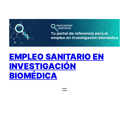
Saltar
al
contenido
EMPLEO SANITARIO EN
INVESTIGACIÓN
BIOMÉDICA