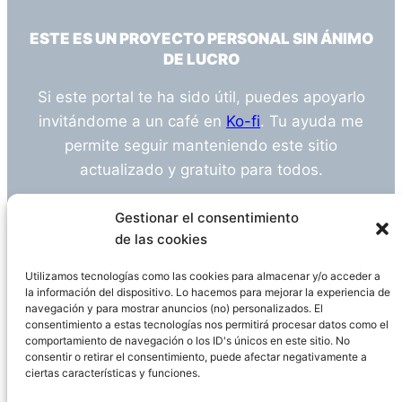
ESTE ES UN PROYECTO PERSONAL SIN ÁNIMO
DE LUCRO
Si este portal te ha sido útil, puedes apoyarlo
invitándome a un café en
Ko-fi
. Tu ayuda me
permite seguir manteniendo este sitio
actualizado y gratuito para todos.
¿Tienes alguna duda o sugerencia? Escríbeme
Gestionar el consentimiento
a
info@empleosanitarioinvestigacion.es
de las cookies
Utilizamos tecnologías como las cookies para almacenar y/o acceder a
la información del dispositivo. Lo hacemos para mejorar la experiencia de
navegación y para mostrar anuncios (no) personalizados. El
Descargo de Responsabilidad
consentimiento a estas tecnologías nos permitirá procesar datos como el
comportamiento de navegación o los ID's únicos en este sitio. No
consentir o retirar el consentimiento, puede afectar negativamente a
Declaración de Privacidad
Política de cookies
ciertas características y funciones.