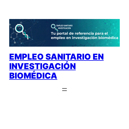
Saltar
al
contenido
EMPLEO SANITARIO EN
INVESTIGACIÓN
BIOMÉDICA