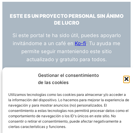
ESTE ES UN PROYECTO PERSONAL SIN ÁNIMO
DE LUCRO
Si este portal te ha sido útil, puedes apoyarlo
invitándome a un café en
Ko-fi
. Tu ayuda me
permite seguir manteniendo este sitio
actualizado y gratuito para todos.
¿Tienes alguna duda o sugerencia? Escríbeme
Gestionar el consentimiento
a
info@empleosanitarioinvestigacion.es
de las cookies
Utilizamos tecnologías como las cookies para almacenar y/o acceder a
la información del dispositivo. Lo hacemos para mejorar la experiencia de
navegación y para mostrar anuncios (no) personalizados. El
Descargo de Responsabilidad
consentimiento a estas tecnologías nos permitirá procesar datos como el
comportamiento de navegación o los ID's únicos en este sitio. No
consentir o retirar el consentimiento, puede afectar negativamente a
Declaración de Privacidad
Política de cookies
ciertas características y funciones.