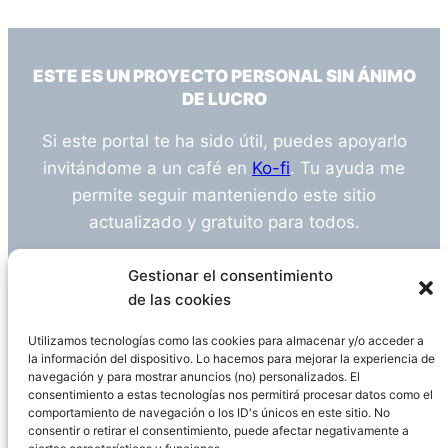
ESTE ES UN PROYECTO PERSONAL SIN ÁNIMO
DE LUCRO
Si este portal te ha sido útil, puedes apoyarlo
invitándome a un café en
Ko-fi
. Tu ayuda me
permite seguir manteniendo este sitio
actualizado y gratuito para todos.
¿Tienes alguna duda o sugerencia? Escríbeme
Gestionar el consentimiento
a
info@empleosanitarioinvestigacion.es
de las cookies
Utilizamos tecnologías como las cookies para almacenar y/o acceder a
la información del dispositivo. Lo hacemos para mejorar la experiencia de
navegación y para mostrar anuncios (no) personalizados. El
Descargo de Responsabilidad
consentimiento a estas tecnologías nos permitirá procesar datos como el
comportamiento de navegación o los ID's únicos en este sitio. No
consentir o retirar el consentimiento, puede afectar negativamente a
Declaración de Privacidad
Política de cookies