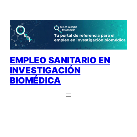
Saltar
al
contenido
EMPLEO SANITARIO EN
INVESTIGACIÓN
BIOMÉDICA