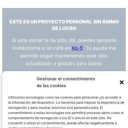
ESTE ES UN PROYECTO PERSONAL SIN ÁNIMO
DE LUCRO
Si este portal te ha sido útil, puedes apoyarlo
invitándome a un café en
Ko-fi
. Tu ayuda me
permite seguir manteniendo este sitio
actualizado y gratuito para todos.
¿Tienes alguna duda o sugerencia? Escríbeme
Gestionar el consentimiento
a
info@empleosanitarioinvestigacion.es
de las cookies
Utilizamos tecnologías como las cookies para almacenar y/o acceder a
la información del dispositivo. Lo hacemos para mejorar la experiencia de
navegación y para mostrar anuncios (no) personalizados. El
Descargo de Responsabilidad
consentimiento a estas tecnologías nos permitirá procesar datos como el
comportamiento de navegación o los ID's únicos en este sitio. No
consentir o retirar el consentimiento, puede afectar negativamente a
Declaración de Privacidad
Política de cookies