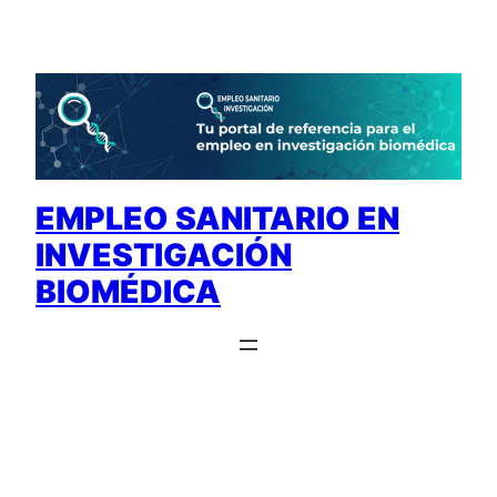
Saltar
al
contenido
EMPLEO SANITARIO EN
INVESTIGACIÓN
BIOMÉDICA