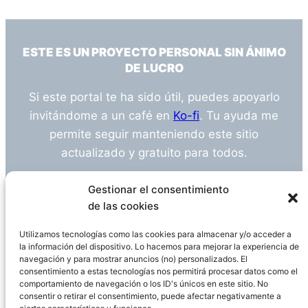
ESTE ES UN PROYECTO PERSONAL SIN ÁNIMO
DE LUCRO
Si este portal te ha sido útil, puedes apoyarlo
invitándome a un café en
Ko-fi
. Tu ayuda me
permite seguir manteniendo este sitio
actualizado y gratuito para todos.
¿Tienes alguna duda o sugerencia? Escríbeme
Gestionar el consentimiento
a
info@empleosanitarioinvestigacion.es
de las cookies
Utilizamos tecnologías como las cookies para almacenar y/o acceder a
la información del dispositivo. Lo hacemos para mejorar la experiencia de
navegación y para mostrar anuncios (no) personalizados. El
Descargo de Responsabilidad
consentimiento a estas tecnologías nos permitirá procesar datos como el
comportamiento de navegación o los ID's únicos en este sitio. No
consentir o retirar el consentimiento, puede afectar negativamente a
Declaración de Privacidad
Política de cookies