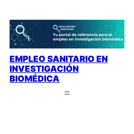
Saltar
al
contenido
EMPLEO SANITARIO EN
INVESTIGACIÓN
BIOMÉDICA