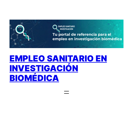
Saltar
al
contenido
EMPLEO SANITARIO EN
INVESTIGACIÓN
BIOMÉDICA