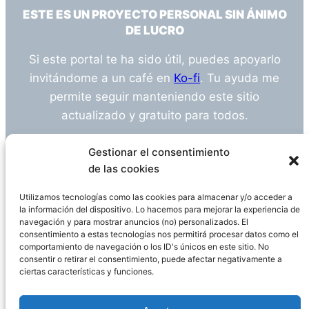
ESTE ES UN PROYECTO PERSONAL SIN ÁNIMO
DE LUCRO
Si este portal te ha sido útil, puedes apoyarlo
invitándome a un café en
Ko-fi
. Tu ayuda me
permite seguir manteniendo este sitio
actualizado y gratuito para todos.
¿Tienes alguna duda o sugerencia? Escríbeme
Gestionar el consentimiento
a
info@empleosanitarioinvestigacion.es
de las cookies
Utilizamos tecnologías como las cookies para almacenar y/o acceder a
la información del dispositivo. Lo hacemos para mejorar la experiencia de
navegación y para mostrar anuncios (no) personalizados. El
Descargo de Responsabilidad
consentimiento a estas tecnologías nos permitirá procesar datos como el
comportamiento de navegación o los ID's únicos en este sitio. No
consentir o retirar el consentimiento, puede afectar negativamente a
Declaración de Privacidad
Política de cookies
ciertas características y funciones.
Funciona gracias a
WordPress