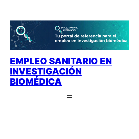
Saltar
al
contenido
EMPLEO SANITARIO EN
INVESTIGACIÓN
BIOMÉDICA