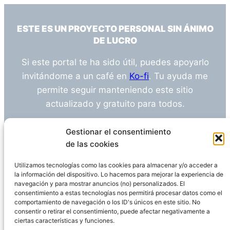
ESTE ES UN PROYECTO PERSONAL SIN ÁNIMO
DE LUCRO
Si este portal te ha sido útil, puedes apoyarlo
invitándome a un café en
Ko-fi
. Tu ayuda me
permite seguir manteniendo este sitio
actualizado y gratuito para todos.
¿Tienes alguna duda o sugerencia? Escríbeme
Gestionar el consentimiento
a
info@empleosanitarioinvestigacion.es
de las cookies
Utilizamos tecnologías como las cookies para almacenar y/o acceder a
la información del dispositivo. Lo hacemos para mejorar la experiencia de
navegación y para mostrar anuncios (no) personalizados. El
Descargo de Responsabilidad
consentimiento a estas tecnologías nos permitirá procesar datos como el
comportamiento de navegación o los ID's únicos en este sitio. No
consentir o retirar el consentimiento, puede afectar negativamente a
Declaración de Privacidad
Política de cookies
ciertas características y funciones.