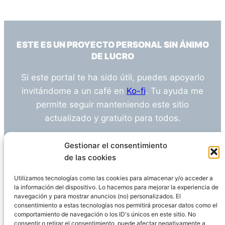
ESTE ES UN PROYECTO PERSONAL SIN ÁNIMO
DE LUCRO
Si este portal te ha sido útil, puedes apoyarlo
invitándome a un café en
Ko-fi
. Tu ayuda me
permite seguir manteniendo este sitio
actualizado y gratuito para todos.
¿Tienes alguna duda o sugerencia? Escríbeme
Gestionar el consentimiento
a
info@empleosanitarioinvestigacion.es
de las cookies
Utilizamos tecnologías como las cookies para almacenar y/o acceder a
la información del dispositivo. Lo hacemos para mejorar la experiencia de
navegación y para mostrar anuncios (no) personalizados. El
Descargo de Responsabilidad
consentimiento a estas tecnologías nos permitirá procesar datos como el
comportamiento de navegación o los ID's únicos en este sitio. No
consentir o retirar el consentimiento, puede afectar negativamente a