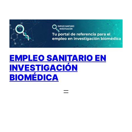
Saltar
al
contenido
EMPLEO SANITARIO EN
INVESTIGACIÓN
BIOMÉDICA