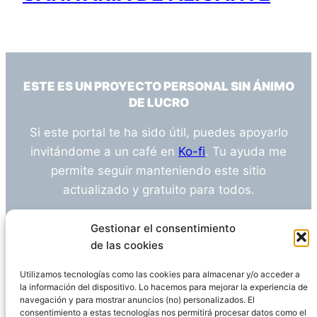
ESTE ES UN PROYECTO PERSONAL SIN ÁNIMO
DE LUCRO
Si este portal te ha sido útil, puedes apoyarlo
invitándome a un café en
Ko-fi
. Tu ayuda me
permite seguir manteniendo este sitio
actualizado y gratuito para todos.
¿Tienes alguna duda o sugerencia? Escríbeme
Gestionar el consentimiento
a
info@empleosanitarioinvestigacion.es
de las cookies
Utilizamos tecnologías como las cookies para almacenar y/o acceder a
la información del dispositivo. Lo hacemos para mejorar la experiencia de
navegación y para mostrar anuncios (no) personalizados. El
Descargo de Responsabilidad
consentimiento a estas tecnologías nos permitirá procesar datos como el