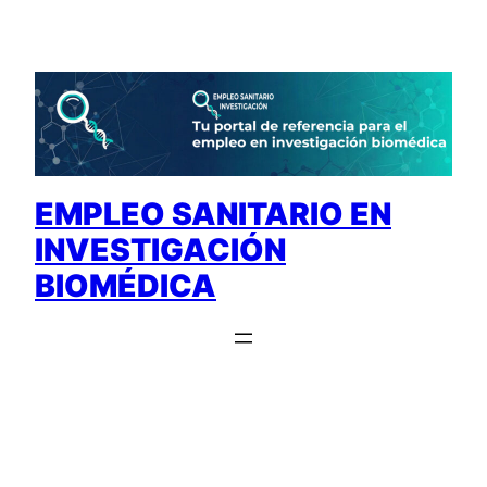
Saltar
al
contenido
EMPLEO SANITARIO EN
INVESTIGACIÓN
BIOMÉDICA