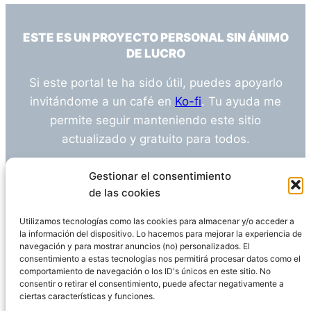
ESTE ES UN PROYECTO PERSONAL SIN ÁNIMO
DE LUCRO
Si este portal te ha sido útil, puedes apoyarlo
invitándome a un café en
Ko-fi
. Tu ayuda me
permite seguir manteniendo este sitio
actualizado y gratuito para todos.
¿Tienes alguna duda o sugerencia? Escríbeme
Gestionar el consentimiento
a
info@empleosanitarioinvestigacion.es
de las cookies
Utilizamos tecnologías como las cookies para almacenar y/o acceder a
la información del dispositivo. Lo hacemos para mejorar la experiencia de
navegación y para mostrar anuncios (no) personalizados. El
Descargo de Responsabilidad
consentimiento a estas tecnologías nos permitirá procesar datos como el
comportamiento de navegación o los ID's únicos en este sitio. No
consentir o retirar el consentimiento, puede afectar negativamente a
Declaración de Privacidad
Política de cookies
ciertas características y funciones.