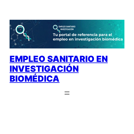
Saltar
al
contenido
EMPLEO SANITARIO EN
INVESTIGACIÓN
BIOMÉDICA