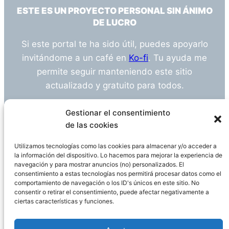
ESTE ES UN PROYECTO PERSONAL SIN ÁNIMO
DE LUCRO
Si este portal te ha sido útil, puedes apoyarlo
invitándome a un café en
Ko-fi
. Tu ayuda me
permite seguir manteniendo este sitio
actualizado y gratuito para todos.
¿Tienes alguna duda o sugerencia? Escríbeme
Gestionar el consentimiento
a
info@empleosanitarioinvestigacion.es
de las cookies
Utilizamos tecnologías como las cookies para almacenar y/o acceder a
la información del dispositivo. Lo hacemos para mejorar la experiencia de
navegación y para mostrar anuncios (no) personalizados. El
Descargo de Responsabilidad
consentimiento a estas tecnologías nos permitirá procesar datos como el
comportamiento de navegación o los ID's únicos en este sitio. No
consentir o retirar el consentimiento, puede afectar negativamente a
Declaración de Privacidad
Política de cookies
ciertas características y funciones.
Funciona gracias a
WordPress