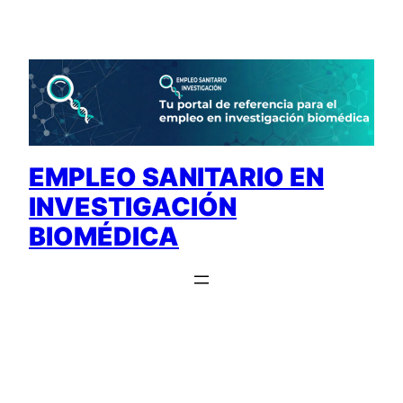
Saltar
al
contenido
EMPLEO SANITARIO EN
INVESTIGACIÓN
BIOMÉDICA