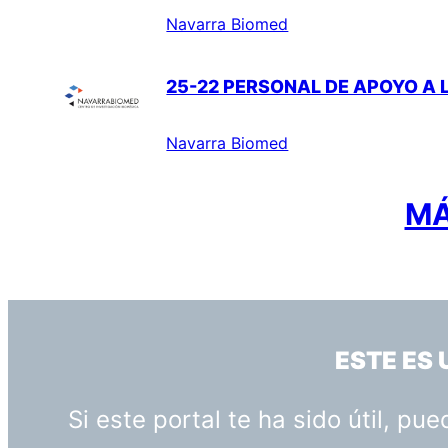
Navarra Biomed
25-22 PERSONAL DE APOYO A L
Navarra Biomed
MÁ
ESTE ES
Si este portal te ha sido útil, p