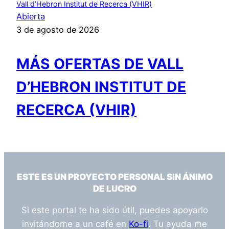
Vall d’Hebron Institut de Recerca (VHIR)
Abierta
3 de agosto de 2026
MÁS OFERTAS DE VALL
D’HEBRON INSTITUT DE
RECERCA (VHIR)
ESTE ES UN PROYECTO PERSONAL SIN ÁNIMO
DE LUCRO
Si este portal te ha sido útil, puedes apoyarlo
invitándome a un café en
Ko-fi
. Tu ayuda me