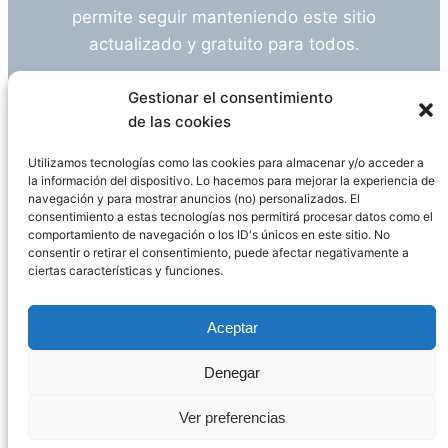
permite seguir manteniendo este sitio
actualizado y gratuito para todos.
¿Tienes alguna duda o sugerencia? Escríbeme
Gestionar el consentimiento
a
info@empleosanitarioinvestigacion.es
de las cookies
Utilizamos tecnologías como las cookies para almacenar y/o acceder a
la información del dispositivo. Lo hacemos para mejorar la experiencia de
navegación y para mostrar anuncios (no) personalizados. El
Descargo de Responsabilidad
consentimiento a estas tecnologías nos permitirá procesar datos como el
comportamiento de navegación o los ID's únicos en este sitio. No
consentir o retirar el consentimiento, puede afectar negativamente a
Declaración de Privacidad
Política de cookies
ciertas características y funciones.
Funciona gracias a
WordPress
Aceptar
Denegar
Página administrada por
Javier Ripoll
Ver preferencias