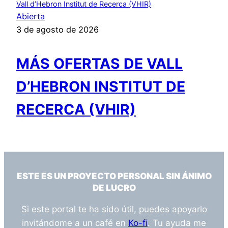
Vall d’Hebron Institut de Recerca (VHIR)
Abierta
3 de agosto de 2026
MÁS OFERTAS DE VALL
D’HEBRON INSTITUT DE
RECERCA (VHIR)
ESTE ES UN PROYECTO PERSONAL SIN ÁNIMO
DE LUCRO
Si este portal te ha sido útil, puedes apoyarlo
invitándome a un café en
Ko-fi
. Tu ayuda me