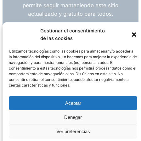
permite seguir manteniendo este sitio
actualizado y gratuito para todos.
¿Tienes alguna duda o sugerencia? Escríbeme
Gestionar el consentimiento
a
info@empleosanitarioinvestigacion.es
de las cookies
Utilizamos tecnologías como las cookies para almacenar y/o acceder a
la información del dispositivo. Lo hacemos para mejorar la experiencia de
navegación y para mostrar anuncios (no) personalizados. El
Descargo de Responsabilidad
consentimiento a estas tecnologías nos permitirá procesar datos como el
comportamiento de navegación o los ID's únicos en este sitio. No
consentir o retirar el consentimiento, puede afectar negativamente a
Declaración de Privacidad
Política de cookies
ciertas características y funciones.
Funciona gracias a
WordPress
Aceptar
Denegar
Página administrada por
Javier Ripoll
Ver preferencias