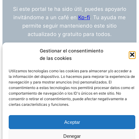
Si este portal te ha sido útil, puedes apoyarlo
invitándome a un café en
Ko-fi
. Tu ayuda me
permite seguir manteniendo este sitio
actualizado y gratuito para todos.
¿Tienes alguna duda o sugerencia? Escríbeme
Gestionar el consentimiento
a
info@empleosanitarioinvestigacion.es
de las cookies
Utilizamos tecnologías como las cookies para almacenar y/o acceder a
la información del dispositivo. Lo hacemos para mejorar la experiencia de
navegación y para mostrar anuncios (no) personalizados. El
Descargo de Responsabilidad
consentimiento a estas tecnologías nos permitirá procesar datos como el
comportamiento de navegación o los ID's únicos en este sitio. No
consentir o retirar el consentimiento, puede afectar negativamente a
Declaración de Privacidad
Política de cookies
ciertas características y funciones.
Funciona gracias a
WordPress
Aceptar
Denegar