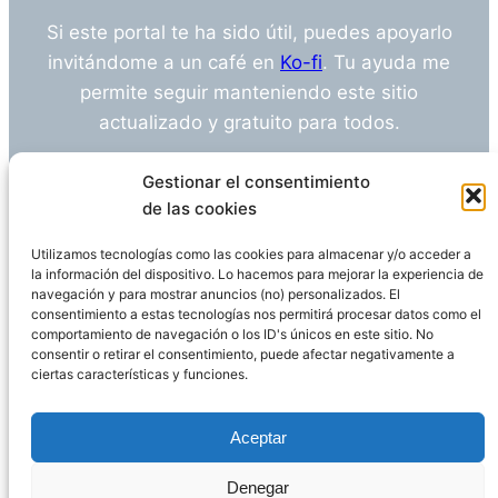
Si este portal te ha sido útil, puedes apoyarlo
invitándome a un café en
Ko-fi
. Tu ayuda me
permite seguir manteniendo este sitio
actualizado y gratuito para todos.
¿Tienes alguna duda o sugerencia? Escríbeme
Gestionar el consentimiento
a
info@empleosanitarioinvestigacion.es
de las cookies
Utilizamos tecnologías como las cookies para almacenar y/o acceder a
la información del dispositivo. Lo hacemos para mejorar la experiencia de
navegación y para mostrar anuncios (no) personalizados. El
Descargo de Responsabilidad
consentimiento a estas tecnologías nos permitirá procesar datos como el
comportamiento de navegación o los ID's únicos en este sitio. No
consentir o retirar el consentimiento, puede afectar negativamente a
Declaración de Privacidad
Política de cookies
ciertas características y funciones.
Funciona gracias a
WordPress
Aceptar
Denegar