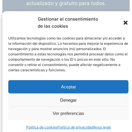
actualizado y gratuito para todos.
¿Tienes alguna duda o sugerencia? Escríbeme
Gestionar el consentimiento
a
info@empleosanitarioinvestigacion.es
de las cookies
Utilizamos tecnologías como las cookies para almacenar y/o acceder a
la información del dispositivo. Lo hacemos para mejorar la experiencia de
navegación y para mostrar anuncios (no) personalizados. El
Descargo de Responsabilidad
consentimiento a estas tecnologías nos permitirá procesar datos como el
comportamiento de navegación o los ID's únicos en este sitio. No
consentir o retirar el consentimiento, puede afectar negativamente a
Declaración de Privacidad
Política de cookies
ciertas características y funciones.
Funciona gracias a
WordPress
Aceptar
Denegar
Página administrada por
Javier Ripoll
Ver preferencias
Política de cookies
Política de privacidad
Aviso legal
PHP Code Snippets
Powered By :
XYZScripts.com