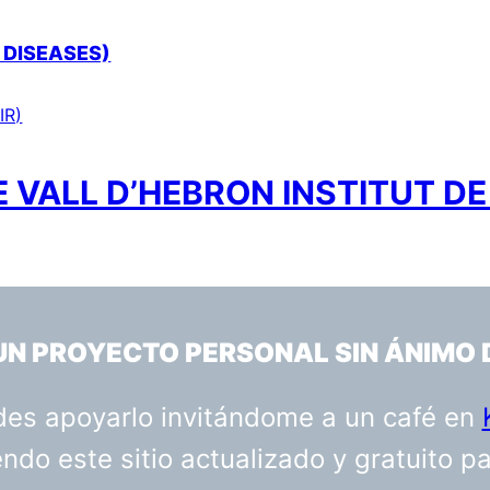
 DISEASES)
IR)
 VALL D’HEBRON INSTITUT DE
 UN PROYECTO PERSONAL SIN ÁNIMO 
uedes apoyarlo invitándome a un café en
do este sitio actualizado y gratuito p