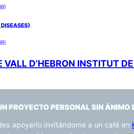
IR)
 DISEASES)
IR)
 VALL D’HEBRON INSTITUT DE
 UN PROYECTO PERSONAL SIN ÁNIMO 
uedes apoyarlo invitándome a un café en