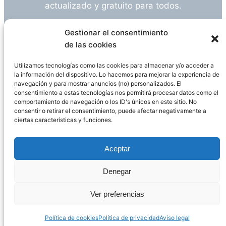
actualizado y gratuito para todos.
¿Tienes alguna duda o sugerencia? Escríbeme
Gestionar el consentimiento
a
info@empleosanitarioinvestigacion.es
de las cookies
Utilizamos tecnologías como las cookies para almacenar y/o acceder a
la información del dispositivo. Lo hacemos para mejorar la experiencia de
navegación y para mostrar anuncios (no) personalizados. El
Descargo de Responsabilidad
consentimiento a estas tecnologías nos permitirá procesar datos como el
comportamiento de navegación o los ID's únicos en este sitio. No
consentir o retirar el consentimiento, puede afectar negativamente a
Declaración de Privacidad
Política de cookies
ciertas características y funciones.
Funciona gracias a
WordPress
Aceptar
Denegar
Página administrada por
Javier Ripoll
Ver preferencias
Política de cookies
Política de privacidad
Aviso legal
PHP Code Snippets
Powered By :
XYZScripts.com