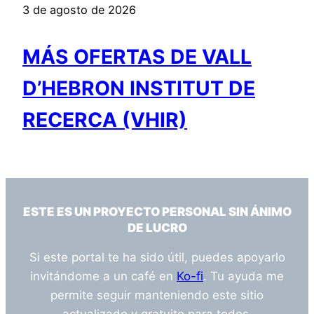
3 de agosto de 2026
MÁS OFERTAS DE VALL
D’HEBRON INSTITUT DE
RECERCA (VHIR)
ESTE ES UN PROYECTO PERSONAL SIN ÁNIMO
DE LUCRO
Si este portal te ha sido útil, puedes apoyarlo
invitándome a un café en
Ko-fi
. Tu ayuda me
permite seguir manteniendo este sitio
actualizado y gratuito para todos.