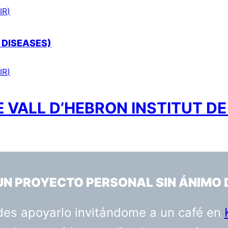
IR)
 DISEASES)
IR)
 VALL D’HEBRON INSTITUT DE
 UN PROYECTO PERSONAL SIN ÁNIMO 
uedes apoyarlo invitándome a un café en