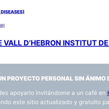
 DISEASES)
IR)
 VALL D’HEBRON INSTITUT DE
 UN PROYECTO PERSONAL SIN ÁNIMO 
uedes apoyarlo invitándome a un café en
do este sitio actualizado y gratuito p