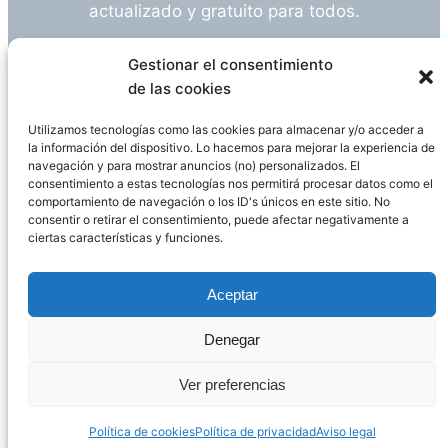
actualizado y gratuito para todos.
¿Tienes alguna duda o sugerencia? Escríbeme
Gestionar el consentimiento
a
info@empleosanitarioinvestigacion.es
de las cookies
Utilizamos tecnologías como las cookies para almacenar y/o acceder a
la información del dispositivo. Lo hacemos para mejorar la experiencia de
navegación y para mostrar anuncios (no) personalizados. El
Descargo de Responsabilidad
consentimiento a estas tecnologías nos permitirá procesar datos como el
comportamiento de navegación o los ID's únicos en este sitio. No
consentir o retirar el consentimiento, puede afectar negativamente a
Declaración de Privacidad
Política de cookies
ciertas características y funciones.
Funciona gracias a
WordPress
Aceptar
Denegar
Página administrada por
Javier Ripoll
Ver preferencias
Política de cookies
Política de privacidad
Aviso legal
PHP Code Snippets
Powered By :
XYZScripts.com