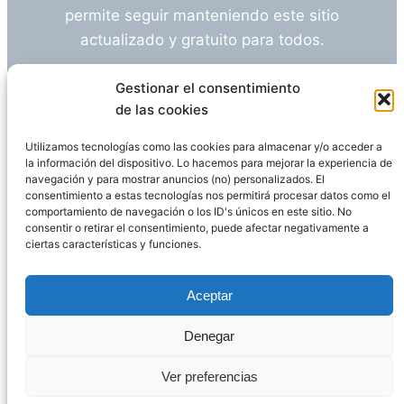
permite seguir manteniendo este sitio
actualizado y gratuito para todos.
¿Tienes alguna duda o sugerencia? Escríbeme
Gestionar el consentimiento
a
info@empleosanitarioinvestigacion.es
de las cookies
Utilizamos tecnologías como las cookies para almacenar y/o acceder a
la información del dispositivo. Lo hacemos para mejorar la experiencia de
navegación y para mostrar anuncios (no) personalizados. El
Descargo de Responsabilidad
consentimiento a estas tecnologías nos permitirá procesar datos como el
comportamiento de navegación o los ID's únicos en este sitio. No
consentir o retirar el consentimiento, puede afectar negativamente a
Declaración de Privacidad
Política de cookies
ciertas características y funciones.
Funciona gracias a
WordPress
Aceptar
Denegar
Página administrada por
Javier Ripoll
Ver preferencias