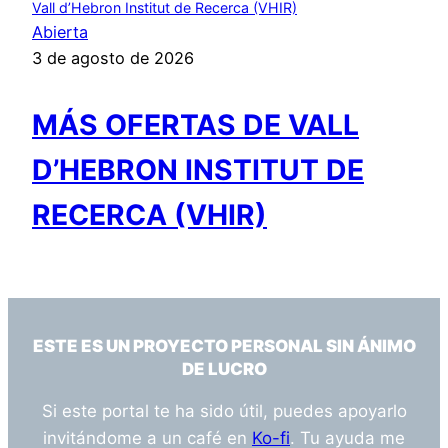
Vall d’Hebron Institut de Recerca (VHIR)
Abierta
3 de agosto de 2026
MÁS OFERTAS DE VALL
D’HEBRON INSTITUT DE
RECERCA (VHIR)
ESTE ES UN PROYECTO PERSONAL SIN ÁNIMO
DE LUCRO
Si este portal te ha sido útil, puedes apoyarlo
invitándome a un café en
Ko-fi
. Tu ayuda me