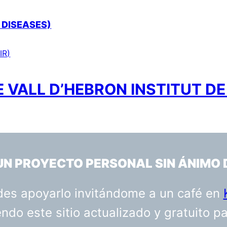
 DISEASES)
IR)
 VALL D’HEBRON INSTITUT DE
 UN PROYECTO PERSONAL SIN ÁNIMO 
uedes apoyarlo invitándome a un café en
do este sitio actualizado y gratuito p