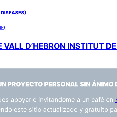
 DISEASES)
IR)
 VALL D’HEBRON INSTITUT DE
 UN PROYECTO PERSONAL SIN ÁNIMO 
uedes apoyarlo invitándome a un café en
do este sitio actualizado y gratuito p