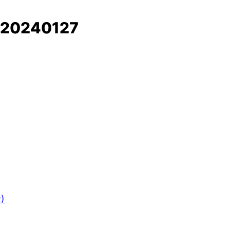
_20240127
R)