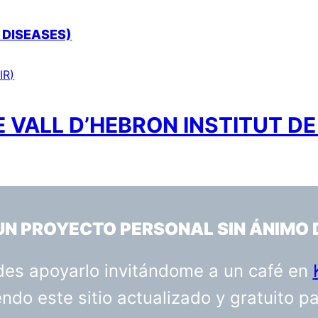
 DISEASES)
IR)
 VALL D’HEBRON INSTITUT DE
 UN PROYECTO PERSONAL SIN ÁNIMO 
uedes apoyarlo invitándome a un café en
do este sitio actualizado y gratuito p