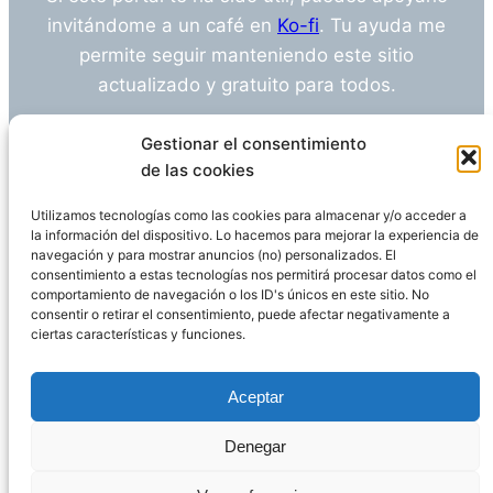
invitándome a un café en
Ko-fi
. Tu ayuda me
permite seguir manteniendo este sitio
actualizado y gratuito para todos.
¿Tienes alguna duda o sugerencia? Escríbeme
Gestionar el consentimiento
a
info@empleosanitarioinvestigacion.es
de las cookies
Utilizamos tecnologías como las cookies para almacenar y/o acceder a
la información del dispositivo. Lo hacemos para mejorar la experiencia de
navegación y para mostrar anuncios (no) personalizados. El
Descargo de Responsabilidad
consentimiento a estas tecnologías nos permitirá procesar datos como el
comportamiento de navegación o los ID's únicos en este sitio. No
consentir o retirar el consentimiento, puede afectar negativamente a
Declaración de Privacidad
Política de cookies
ciertas características y funciones.
Funciona gracias a
WordPress
Aceptar
Denegar
Página administrada por
Javier Ripoll