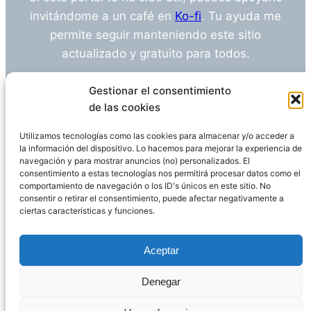
invitándome a un café en
Ko-fi
. Tu ayuda me
permite seguir manteniendo este sitio
actualizado y gratuito para todos.
¿Tienes alguna duda o sugerencia? Escríbeme
Gestionar el consentimiento
a
info@empleosanitarioinvestigacion.es
de las cookies
Utilizamos tecnologías como las cookies para almacenar y/o acceder a
la información del dispositivo. Lo hacemos para mejorar la experiencia de
navegación y para mostrar anuncios (no) personalizados. El
Descargo de Responsabilidad
consentimiento a estas tecnologías nos permitirá procesar datos como el
comportamiento de navegación o los ID's únicos en este sitio. No
consentir o retirar el consentimiento, puede afectar negativamente a
Declaración de Privacidad
Política de cookies
ciertas características y funciones.
Funciona gracias a
WordPress
Aceptar
Denegar
Página administrada por
Javier Ripoll