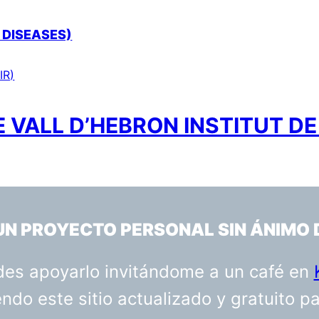
 DISEASES)
IR)
 VALL D’HEBRON INSTITUT DE
 UN PROYECTO PERSONAL SIN ÁNIMO 
uedes apoyarlo invitándome a un café en
do este sitio actualizado y gratuito p