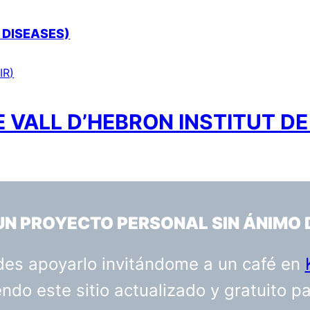
 DISEASES)
IR)
 VALL D’HEBRON INSTITUT DE
 UN PROYECTO PERSONAL SIN ÁNIMO 
uedes apoyarlo invitándome a un café en
do este sitio actualizado y gratuito p