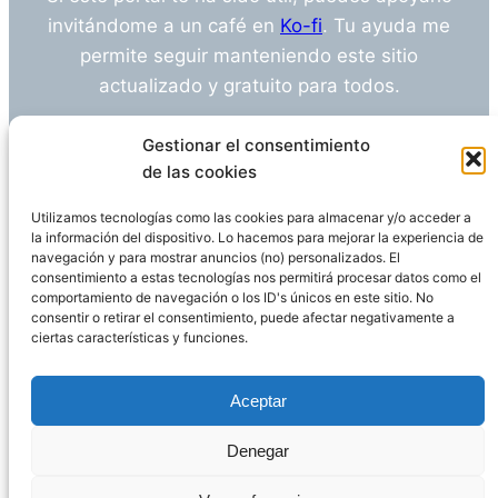
invitándome a un café en
Ko-fi
. Tu ayuda me
permite seguir manteniendo este sitio
actualizado y gratuito para todos.
¿Tienes alguna duda o sugerencia? Escríbeme
Gestionar el consentimiento
a
info@empleosanitarioinvestigacion.es
de las cookies
Utilizamos tecnologías como las cookies para almacenar y/o acceder a
la información del dispositivo. Lo hacemos para mejorar la experiencia de
navegación y para mostrar anuncios (no) personalizados. El
Descargo de Responsabilidad
consentimiento a estas tecnologías nos permitirá procesar datos como el
comportamiento de navegación o los ID's únicos en este sitio. No
consentir o retirar el consentimiento, puede afectar negativamente a
Declaración de Privacidad
Política de cookies
ciertas características y funciones.
Funciona gracias a
WordPress
Aceptar
Denegar
Página administrada por
Javier Ripoll