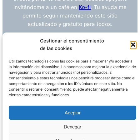
invitándome a un café en
Ko-fi
. Tu ayuda me
permite seguir manteniendo este sitio
actualizado y gratuito para todos.
¿Tienes alguna duda o sugerencia? Escríbeme
Gestionar el consentimiento
a
info@empleosanitarioinvestigacion.es
de las cookies
Utilizamos tecnologías como las cookies para almacenar y/o acceder a
la información del dispositivo. Lo hacemos para mejorar la experiencia de
navegación y para mostrar anuncios (no) personalizados. El
Descargo de Responsabilidad
consentimiento a estas tecnologías nos permitirá procesar datos como el
comportamiento de navegación o los ID's únicos en este sitio. No
consentir o retirar el consentimiento, puede afectar negativamente a
Declaración de Privacidad
Política de cookies
ciertas características y funciones.
Funciona gracias a
WordPress
Aceptar
Denegar
Página administrada por
Javier Ripoll