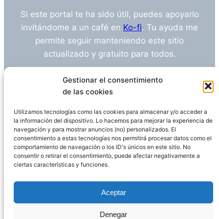
Si este portal te ha sido útil, puedes apoyarlo
invitándome a un café en
Ko-fi
. Tu ayuda me
permite seguir manteniendo este sitio
actualizado y gratuito para todos.
¿Tienes alguna duda o sugerencia? Escríbeme
Gestionar el consentimiento
a
info@empleosanitarioinvestigacion.es
de las cookies
Utilizamos tecnologías como las cookies para almacenar y/o acceder a
la información del dispositivo. Lo hacemos para mejorar la experiencia de
navegación y para mostrar anuncios (no) personalizados. El
Descargo de Responsabilidad
consentimiento a estas tecnologías nos permitirá procesar datos como el
comportamiento de navegación o los ID's únicos en este sitio. No
consentir o retirar el consentimiento, puede afectar negativamente a
Declaración de Privacidad
Política de cookies
ciertas características y funciones.
Funciona gracias a
WordPress
Aceptar
Denegar