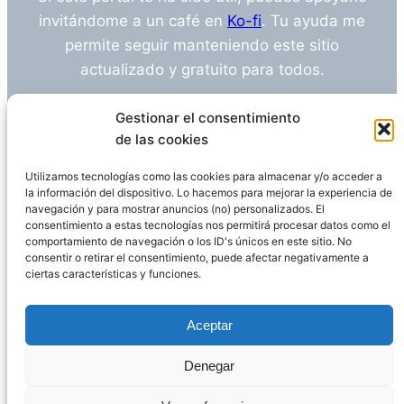
invitándome a un café en
Ko-fi
. Tu ayuda me
permite seguir manteniendo este sitio
actualizado y gratuito para todos.
¿Tienes alguna duda o sugerencia? Escríbeme
Gestionar el consentimiento
a
info@empleosanitarioinvestigacion.es
de las cookies
Utilizamos tecnologías como las cookies para almacenar y/o acceder a
la información del dispositivo. Lo hacemos para mejorar la experiencia de
navegación y para mostrar anuncios (no) personalizados. El
Descargo de Responsabilidad
consentimiento a estas tecnologías nos permitirá procesar datos como el
comportamiento de navegación o los ID's únicos en este sitio. No
consentir o retirar el consentimiento, puede afectar negativamente a
Declaración de Privacidad
Política de cookies
ciertas características y funciones.
Funciona gracias a
WordPress
Aceptar
Denegar
Página administrada por
Javier Ripoll