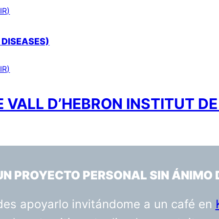
IR)
 DISEASES)
IR)
 VALL D’HEBRON INSTITUT DE
 UN PROYECTO PERSONAL SIN ÁNIMO 
uedes apoyarlo invitándome a un café en